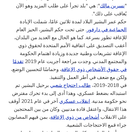
"
نسرين مالك
": هي "بلد تجرأ على طلب المزيد وهو الآن
يُعاقب على ذلك".
حكم عمر البشير البلاد لمدة ثلاثين عامًا، شملت الإبادة
الجماعية في دارفور
. حتى تحت حكم البشير، الحيز العام
للإعاقة تطور بسرعة. كما هو الحال مع العديد من البلدان،
أعقب التصديق على اتفاقية الأمم المتحدة لحقوق ذوي
الإعاقة تشريعات وطنية جديدة وزيادة اهتمام الحكومة
والمجتمع المدني. وجدت مراجعة أجريت عام 2019
تقدمًا
في حقوق الأشخاص ذوي الإعاقة
، وحماسًا لتحسين الوضع،
ولكن مع ضعف في أطر العمل والتنفيذ.
في 2018-2019،
طالب احتجاج شعبي
برحيل البشير. تم
استبداله بضغط عسكري، وهذا أدى إلى بدء تحرك مفترض
نحو حكومة مدنية.
انقلاب عسكري
آخر في عام 2021 أوقف
هذا الانتقال، واعتقل قادة مدنيين. وكان من بين المحتجين
على الانقلاب
أشخاص من ذوي الإعاقة
، بمن فيهم المصابون
جراء قمع الاحتجاجات الشعبية.