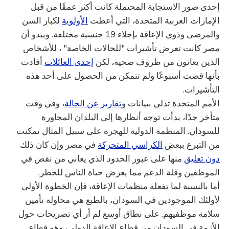
إحدى صور الاستجابة المحتملة كانت أكثر عمقًا من قبل
الإمارات العربية المتحدة، التي أعطت
الأولوية
لكبار السن
والمرضى وذوي الإعاقة بإجلاء 19 جنسية مختلفة. ويبدو أن
مصر كانت تعرض تأشيرات "للحالات الخاصة" ، للأشخاص
الذين يعانون من ظروف صحية، لكن
إحدى العائلات
أفادت
بأنها قضت أسبوعًا ولم تتمكن من الحصول على أحد هذه
التأشيرات.
الأمم المتحدة تدلي ببيانات و
تقارير عن الحالة
، وفي وقت
متأخر جدًا، بدأت توجه أنظارها إلى البلدان المجاورة
للسودان. المنظمة الدولية للهجرة على سبيل المثال تمكنت
من التبرع ببعض
الكراسي المتحركة
في مصر وإن كان ذلك
دون تعليق
منها على عبور الحدود الذي يعاني من نقص في
الموظفين وقلة الدعم مما يعرض حياة الناس للخطر.
أما بالنسبة لما تفعله منظمات الإعاقة، فإن الخطوة الأولى
لأولئك الموجودين في السودان، بالطبع هي محاولة تأمين
سلامة موظفيهم. على نطاق أوسع لم أر أي تصريحات حول
الأزمة في السودان من قطاع الإعاقة الدولي، وهو قطاع