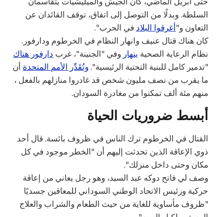
حتى أبريل الماضي، كان الجيش والميليشيات يتقاسمان
السلطة. وبدلًا من التوصل إلى اتفاق، توقف القائدان عن
التعاون و"
أغرقوا البلاد
في الحرب".
كان هناك قتال عنيف وانهار النظام في الخرطوم ودارفور.
نظام الرعاية الصحية
ينهار
وفي "الجنينة"، غرب
دارفور هناك
"تدمير كامل للبنية التحتية الرئيسية".
وتُقَدِّر الأمم المتحدة
أن
ما يقرب من نصف مليون شخص قد غادروا منازلهم بالفعل ،
منهم مئة ألف تمكنوا من مغادرة السودان.
أبسط ضروريات الحياة
القتال في الخرطوم ترك الناس في ظروف بائسة. قال أحد
ذوي الإعاقة الذين تحدثت إليهم أن "الخطر موجود في كل
مكان وحتى داخل منزلك".
وصف لي فاتح دوكه عبد السيد، وهو رجل يعاني من إعاقة
حركية ورئيس الاتحاد الوطني السوداني للمعاقين جسديًا
"ظروف مأساوية للغاية من حيث الطعام والشراب والعلاج
المستمر لكبار السن"