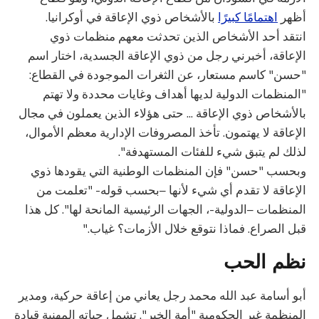
أظهر
اهتمامًا كبيرًا
بالأشخاص ذوي الإعاقة في أوكرانيا.
انتقد أحد الأشخاص الذين تحدثت معهم منظمات ذوي
الإعاقة، أخبرني رجل من ذوي الإعاقة الجسدية، اختار اسم
"حسن" كاسم مستعار، عن الثغرات الموجودة في القطاع:
"المنظمات الدولية لديها أهداف وغايات محددة ولا تهتم
بالأشخاص ذوي الإعاقة ... حتى هؤلاء الذين يعملون في مجال
الإعاقة لا يهتمون. تأخذ المصروفات الإدارية معظم الأموال،
لذلك لم يتبق شيء للفئات المستهدفة".
وبحسب "حسن" فإن المنظمات الوطنية التي يقودها ذوي
الإعاقة لا تقدم أي شيء لأنها –بحسب قوله- "تعلمت من
المنظمات –الدولية-، الجهات الرئيسية المانحة لها". كل هذا
قبل الصراع. فماذا نتوقع خلال الأزمات؟ غياب."
نظم الحب
أبو أسامة عبد الله محمد رجل يعاني من إعاقة حركية، ومدير
المنظمة غير الحكومية "أمة الخير". تشمل حياته المهنية قيادة