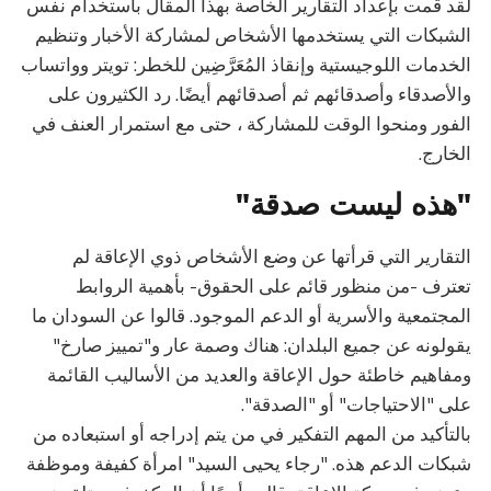
لقد قمت بإعداد التقارير الخاصة بهذا المقال باستخدام نفس
الشبكات التي يستخدمها الأشخاص لمشاركة الأخبار وتنظيم
الخدمات اللوجيستية وإنقاذ المُعَرَّضِين للخطر: تويتر وواتساب
والأصدقاء وأصدقائهم ثم أصدقائهم أيضًا. رد الكثيرون على
الفور ومنحوا الوقت للمشاركة ، حتى مع استمرار العنف في
الخارج.
"هذه ليست صدقة"
التقارير التي قرأتها عن وضع الأشخاص ذوي الإعاقة لم
تعترف -من منظور قائم على الحقوق- بأهمية الروابط
المجتمعية والأسرية أو الدعم الموجود. قالوا عن السودان ما
يقولونه عن جميع البلدان: هناك وصمة عار و"تمييز صارخ"
ومفاهيم خاطئة حول الإعاقة والعديد من الأساليب القائمة
على "الاحتياجات" أو "الصدقة".
بالتأكيد من المهم التفكير في من يتم إدراجه أو استبعاده من
شبكات الدعم هذه. "رجاء يحيى السيد" امرأة كفيفة وموظفة