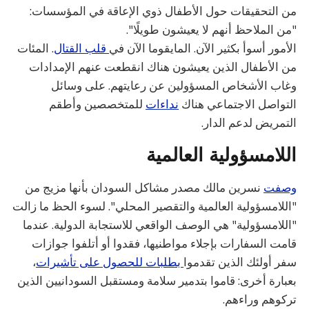
من التحقيقات حول الأطفال ذوي الإعاقة في المؤسسات:
"من الملاحظ أنهم لا يعيشون طويلًا".
الأمور أسوأ بكثير الآن. المايقوما الآن في
قلب القتال
. المئات
من الأطفال الذين يعيشون هناك انقطعت عنهم الإمدادات
وغاب الأشخاص المسؤولين عن رعايتهم. على وسائل
التواصل الاجتماعي هناك
نداءات
للمتخصصين وأطقم
التمريض لدعم الدار.
اللامسؤولية العالمية
وصفت
نسرين مالك مصدر مشاكل السودان بأنها مزيج من
"اللامسؤولية العالمية والتقصير المحلي". لسوء الحظ ما زالت
"اللامسؤولية" هي الوصف الواقعي للاستجابة الدولية. عندما
قامت السفارات بإجلاء مواطنيها، فقدوا أو أتلفوا جوازات
سفر أولئك الذين تقدموا
بطلبات للحصول على تأشيرات
،
بعبارة أخرى: قاموا بتدمير سلامة ومستقبل السودانيين الذين
تركوهم وراءهم.