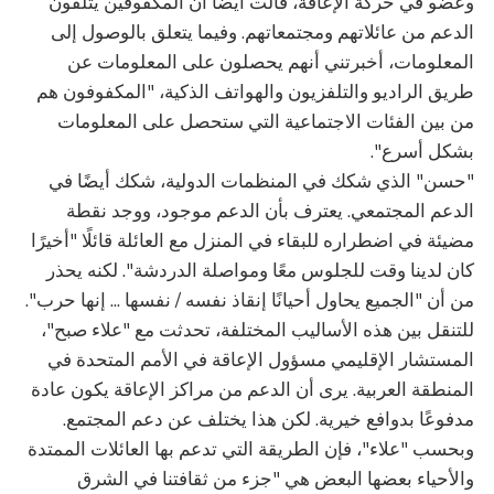
وعضو في حركة الإعاقة، قالت أيضًا أن المكفوفين يتلقون
الدعم من عائلاتهم ومجتمعاتهم. وفيما يتعلق بالوصول إلى
المعلومات، أخبرتني أنهم يحصلون على المعلومات عن
طريق الراديو والتلفزيون والهواتف الذكية، "المكفوفون هم
من بين الفئات الاجتماعية التي ستحصل على المعلومات
بشكل أسرع".
"حسن" الذي شكك في المنظمات الدولية، شكك أيضًا في
الدعم المجتمعي. يعترف بأن الدعم موجود، ووجد نقطة
مضيئة في اضطراره للبقاء في المنزل مع العائلة قائلًا "أخيرًا
كان لدينا وقت للجلوس معًا ومواصلة الدردشة". لكنه يحذر
من أن "الجميع يحاول أحيانًا إنقاذ نفسه / نفسها ... إنها حرب".
للتنقل بين هذه الأساليب المختلفة، تحدثت مع "علاء صبح"،
المستشار الإقليمي مسؤول الإعاقة في الأمم المتحدة في
المنطقة العربية. يرى أن الدعم من مراكز الإعاقة يكون عادة
مدفوعًا بدوافع خيرية. لكن هذا يختلف عن دعم المجتمع.
وبحسب "علاء"، فإن الطريقة التي تدعم بها العائلات الممتدة
والأحياء بعضها البعض هي "جزء من ثقافتنا في الشرق