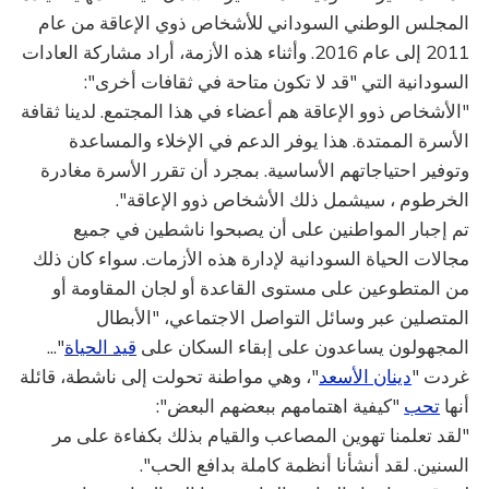
المجلس الوطني السوداني للأشخاص ذوي الإعاقة من عام
2011 إلى عام 2016. وأثناء هذه الأزمة، أراد مشاركة العادات
السودانية التي "قد لا تكون متاحة في ثقافات أخرى":
"الأشخاص ذوو الإعاقة هم أعضاء في هذا المجتمع. لدينا ثقافة
الأسرة الممتدة. هذا يوفر الدعم في الإخلاء والمساعدة
وتوفير احتياجاتهم الأساسية. بمجرد أن تقرر الأسرة مغادرة
الخرطوم ، سيشمل ذلك الأشخاص ذوو الإعاقة".
تم إجبار المواطنين على أن يصبحوا ناشطين في جميع
مجالات الحياة السودانية لإدارة هذه الأزمات. سواء كان ذلك
من المتطوعين على مستوى القاعدة أو لجان المقاومة أو
المتصلين عبر وسائل التواصل الاجتماعي، "الأبطال
المجهولون يساعدون على إبقاء السكان على
قيد الحياة
"...
غردت "
دينان الأسعد
"، وهي مواطنة تحولت إلى ناشطة، قائلة
أنها
تحب
"كيفية اهتمامهم ببعضهم البعض":
"لقد تعلمنا تهوين المصاعب والقيام بذلك بكفاءة على مر
السنين. لقد أنشأنا أنظمة كاملة بدافع الحب".