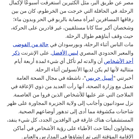
مصر عن طريق البر، مثل الكثيرين استغرقت أسبوعًا لإكمال
الرحلة. في الحافلة التي خرجت من الخرطوم، كان من بين
رفاقها المسافرين امرأة مصابة بالربو في الحر وبدون ماء؛
وشخصان أكبر سنًا كانا مستلقيين، غير قادرين على الحركة،
حيث وقف أبناؤهم طوال الرحلة.
مات الناس أثناء الرحلة، وبورسودان في
حالة من الفوضى
والمعبر الحدودي المصري
ليس الأفضل
. على الإنترنت
ذكر
أحد الأشخاص
أن والدته لم تأكل أي شيء لمدة أربعة أيام
متتالية لأنها لم يكن لديها الأنسولين أثناء الرحلة.
أخبرتني "
أسيل جريس
"، ناشطة في مجال الصحة العامة
تعمل مع وزارة الصحة، أنها رأت العديد من ذوي الإعاقة في
الملاجئ التي عثر عليها للأشخاص الذين فروا من العاصمة.
نزل سودانيون وأجانب إلى ولاية الجزيرة المجاورة على ظهر
شاحنات مكشوفة مما أدى إلى تدهور أوضاعهم الصحية.
المستشفيات هناك غارقة في الوافدين الجدد، كل شيء ينفد،
ويحاولون أيضًا حث الأطباء على رؤية الأشخاص في أماكن
الإقامة المؤقتة التي تم إنشاؤها في المدارس والعنابر.