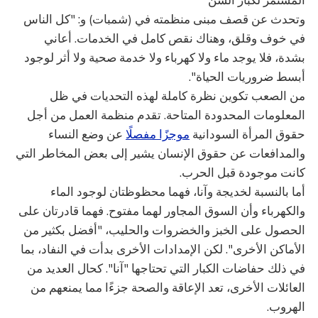
وتحدث عن قصف مبنى منظمته في (شمبات) و: "كل الناس
في خوف وقلق، وهناك نقص كامل في الخدمات. أعاني
بشدة، فلا يوجد ماء ولا كهرباء ولا خدمة صحية ولا أثر لوجود
أبسط ضروريات الحياة".
من الصعب تكوين نظرة كاملة لهذه التحديات في ظل
المعلومات المحدودة المتاحة. تقدم منظمة العمل من أجل
حقوق المرأة السودانية
موجزًا مفصلًا
عن وضع النساء
والمدافعات عن حقوق الإنسان يشير إلى بعض المخاطر التي
كانت موجودة قبل الحرب.
أما بالنسبة لخديجة وآنا، فهما محظوظتان لوجود الماء
والكهرباء وأن السوق المجاور لهما مفتوح. فهما قادرتان على
الحصول على الخبز والخضروات والحليب، "أفضل بكثير من
الأماكن الأخرى". لكن الإمدادات الأخرى بدأت في النفاد، بما
في ذلك حفاضات الكبار التي تحتاجها "آنا". كحال العديد من
العائلات الأخرى، تعد الإعاقة والصحة جزءًا مما يمنعهم من
الهروب.