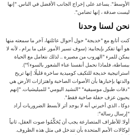
الأوسط". يساعد على إخراج الجانب الأفضل في الناس. "إنها
ليست صدقة ، إنها تضامن".
نحن لسنا وحدنا
كنت أتابع مع "خديجة" حول أحوال عائلتها، آخر ما سمعته منها
هو أنها تفكر بإيجابية: (سوف تسير الأمور على ما يرام ، لأنه لا
يمكن للمرء "الهروب من مصيره ... لذلك نتعامل مع الحياة
ببساطة، فلماذا نحمل أنفسنا عناء الشعور بالسوء؟").
استراتيجية خديجة للتكيف كوميدية ساخرة قليلًا. إنها تريح
والدتها بإخبارها بأن الأصوات الصاخبة واهتزازات الأرض هي
"دقات طبول موسيقية" "النشيد اليومي" للميليشيات. "إنهم
يحبون عزف حفلة صاخبة فقط".
دوكا ، الذي أخبرني أنه لا يوجد أثر لأبسط الضروريات أراد
"إرسال رسالة":
أولا: للأطراف المتصارعة يجب أن يُحَكِّمُوا صوت العقل، ثانياً
لوكالات الأمم المتحدة بأن تتدخل فى مثل هذه الظروف.