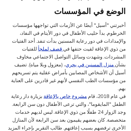
الوضع في المؤسسات
أخبرتني "أسيل" أيضًا عن الأزمات التي تواجهها مؤسسات
الخرطوم. بدأ حليب الأطفال في دور الأيتام في النفاد،
والإمدادات في دور رعاية المسنين بدأت تنفد. أحد الفتيات
من ذوي الإعاقة لقيت حتفها في
قصف لملجأ
للفتيات
المشردات. وشهدت وسائل التواصل الاجتماعي مخاوف
بشأن
منزل المسنين في بحري
، (معزول وبلا مياه). تضيف
أسيل أن الأشخاص المصابين بأمراض عقلية يتم تسريحهم
من مؤسسات الطب النفسي لأنهم غير قادرين على العناية
بهم.
في عام 2018، قام
مشروع خاص بالإعاقة
بزيارة دار رعاية
الطفل "المايقوما"، والتي ترعى الأطفال دون سن الرابعة.
وجد الزوار 24 طفلًا من ذوي الإعاقة. ليس لديهم خدمات
متخصصة. كان بعضهم يقيمون بعد سن الرابعة لأن المنازل
الأخرى ترفضهم بسبب إعاقتهم. طالب التقرير بإجراء المزيد